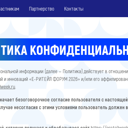
частникам
Партнерство
Контакты
ТИКА КОНФИДЕНЦИАЛЬ
нальной информации (далее — Политика) действует в отношени
 и инноваций «Е-РИТЕЙЛ ФОРУМ 2026» и/или его аффилированны
lweek.ru
.
начает безоговорочное согласие пользователя с настоящей 
случае несогласия с этими условиями пользователь должен 
й, которую получает и обрабатывает сайт
https://eretailweek