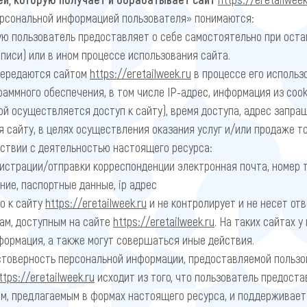
ерсональной информацией пользователя» понимаются:
ю пользователь предоставляет о себе самостоятельно при оста
писи) или в ином процессе использования сайта.
передаются сайтом
https://eretailweek.ru
в процессе его использ
аммного обеспечения, в том числе IP-адрес, информация из cook
ой осуществляется доступ к сайту), время доступа, адрес запр
 сайту, в целях осуществления оказания услуг и/или продаже т
тствии с деятельностью настоящего ресурса:
егистрации/отправки корреспонденции электронная почта, номер 
ние, паспортные данные, ip адрес
о к сайту
https://eretailweek.ru
и не контролирует и не несет отв
ам, доступным на сайте
https://eretailweek.ru
. На таких сайтах 
ормация, а также могут совершаться иные действия.
стоверность персональной информации, предоставляемой пользо
ttps://eretailweek.ru
исходит из того, что пользователь предост
, предлагаемым в формах настоящего ресурса, и поддерживает 