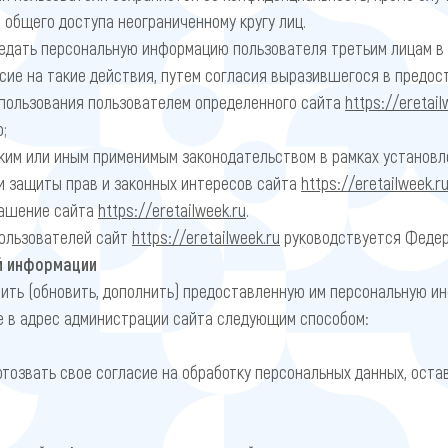
 общего доступа неограниченному кругу лиц.
едать персональную информацию пользователя третьим лицам в
сие на такие действия, путем согласия выразившегося в предос
спользования пользователем определенного сайта
https://eretail
;
ким или иным применимым законодательством в рамках установл
и защиты прав и законных интересов сайта
https://eretailweek.r
лашение сайта
https://eretailweek.ru
.
пользователей сайт
https://eretailweek.ru
руководствуется Федер
й информации
ить (обновить, дополнить) предоставленную им персональную ин
е в адрес администрации сайта следующим способом:
отозвать свое согласие на обработку персональных данных, оста