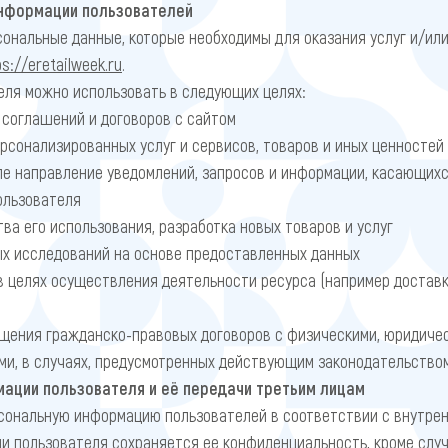
информации пользователей
рсональные данные, которые необходимы для оказания услуг и/ил
ps://eretailweek.ru
.
ля можно использовать в следующих целях:
 соглашений и договоров с сайтом
сонализированных услуг и сервисов, товаров и иных ценностей
ле направление уведомлений, запросов и информации, касающихся
пользователя
ва его использования, разработка новых товаров и услуг
ых исследований на основе предоставленных данных
в целях осуществления деятельности ресурса (например доставк
ащения гражданско-правовых договоров с физическими, юридиче
ми, в случаях, предусмотренных действующим законодательство
мации пользователя и её передачи третьим лицам
сональную информацию пользователей в соответствии с внутрен
 пользователя сохраняется ее конфиденциальность, кроме слу